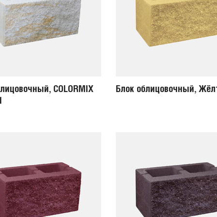
блицовочный, COLORMIX
Блок облицовочный, Жё
1