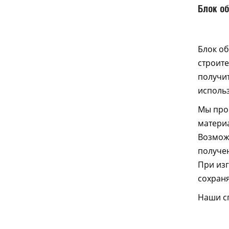
Блок о
Блок о
строит
получит
использ
Мы про
материа
Возможн
получен
При из
сохраня
Наши сп